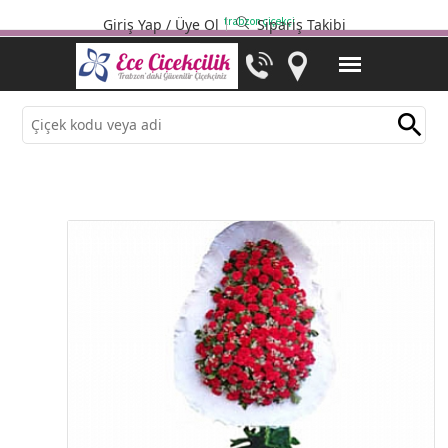
trabzon çiçekçi
Giriş Yap
/
Üye Ol
Sipariş Takibi