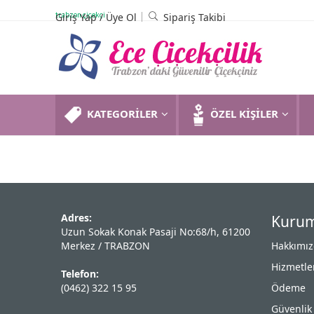
trabzon çiçekçi
Giriş Yap
/
Üye Ol
Sipariş Takibi
KATEGORİLER
ÖZEL KİŞİLER
Adres:
Kurum
Uzun Sokak Konak Pasaji No:68/h, 61200
Merkez / TRABZON
Hakkımı
Hizmetle
Telefon:
(0462) 322 15 95
Ödeme
Güvenlik