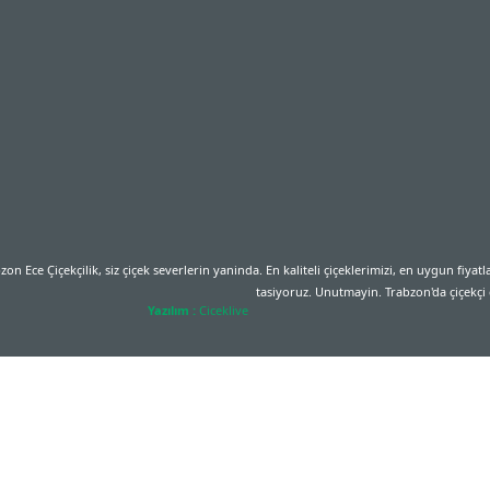
n Ece Çiçekçilik, siz çiçek severlerin yaninda. En kaliteli çiçeklerimizi, en uygun fiyatla
tasiyoruz. Unutmayin. Trabzon'da çiçekçi d
Yazılım :
Ciceklive