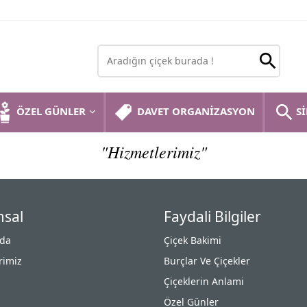
ÖZEL GÜNLER
DAVET ORGANİZASYON
Sİ
"Hizmetlerimiz"
sal
Faydali Bilgiler
zda
Çiçek Bakimi
rimiz
Burçlar Ve Çiçekler
Çiçeklerin Anlami
Özel Günler