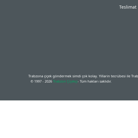
Teslimat
Trabzona çiçek göndermek simdi çok kolay. Yillarin tecrübesi ile Trabzo
© 1997 - 2026
Trabzon Çiçekçi
- Tüm hakları saklıdır.